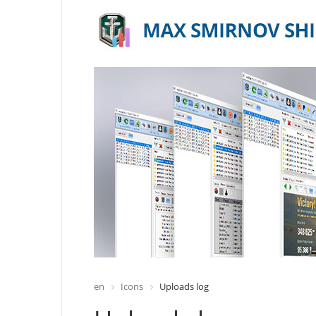
en
Icons
Uploads log