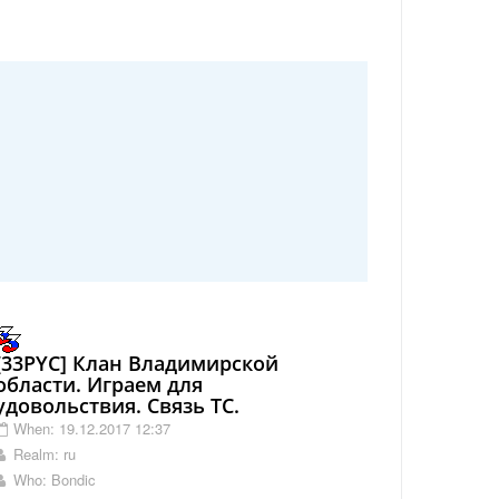
[33PYC] Клан Владимирской
области. Играем для
удовольствия. Связь ТС.
When: 19.12.2017 12:37
Realm: ru
Who: Bondic