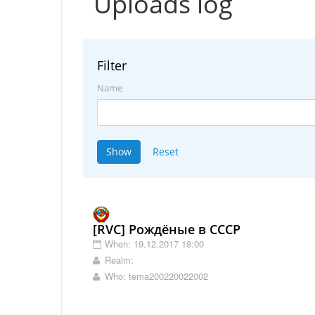
Uploads log
Filter
Name
[RVC] Рождёные в СССР
When: 19.12.2017 18:00
Realm:
Who: tema200220022002