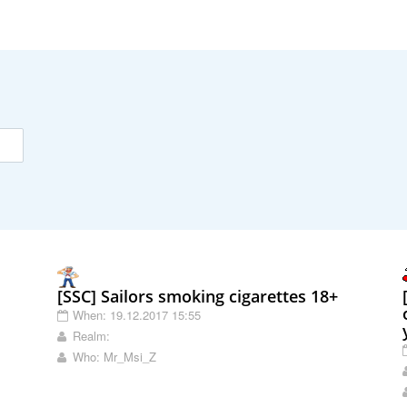
[SSC] Sailors smoking cigarettes 18+
When: 19.12.2017 15:55
Realm:
Who: Mr_Msi_Z